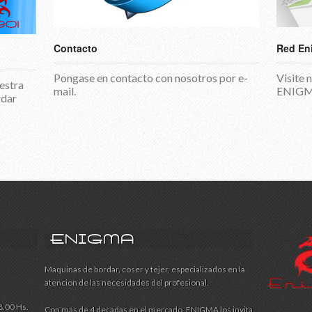
Contacto
Red En
Pongase en contacto con nosotros por e-
Visite 
estra
mail.
ENIGM
rdar
ENIGMA
Maquinas de bordar, coser y tejer, especializados en la
atencion de las necesidades del profesional.
8.00 Hs.
Con mas de 4 decadas en el mercado, ENIGMA los invita